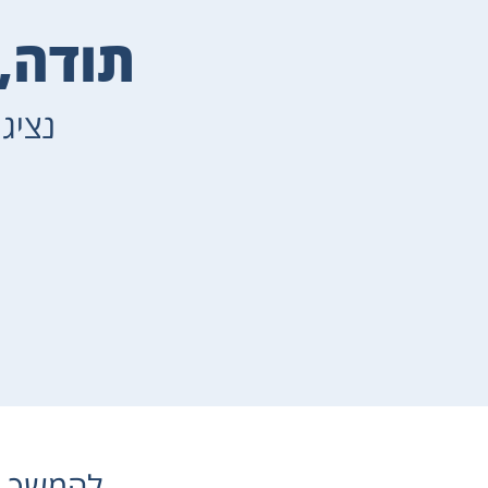
תודה, 
נציגנ
להמשך ה